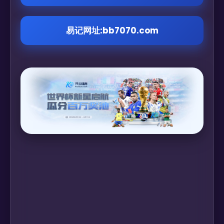
易记网址:bb7070.com