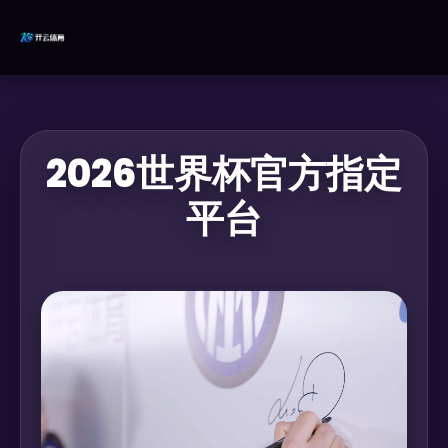
2026世界杯官方指定
平台