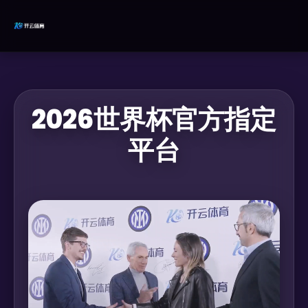
2026世界杯官方指定
平台