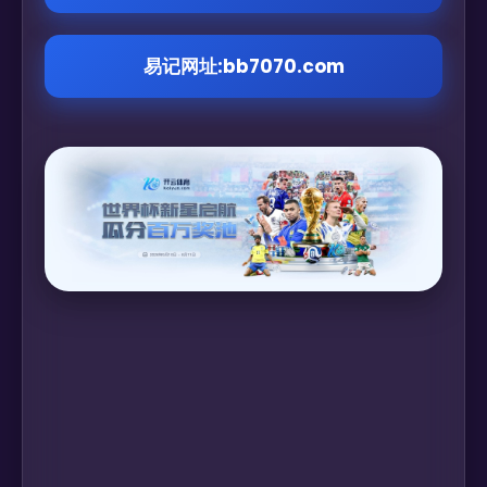
易记网址:bb7070.com