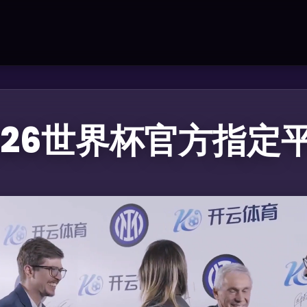
026世界杯官方指定