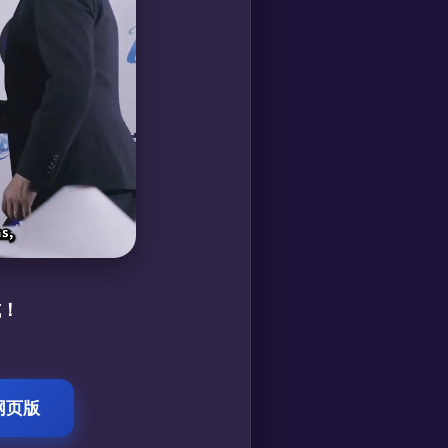
式！
网页版