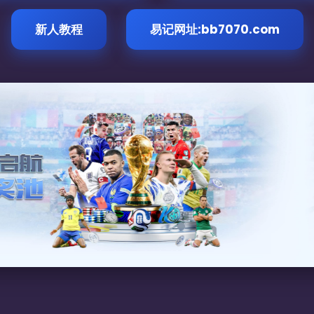
新人教程
易记网址:bb7070.com